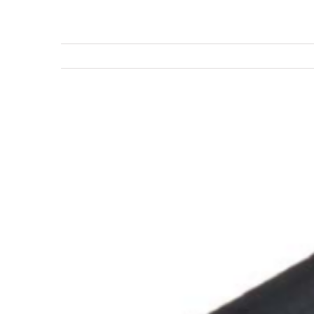
View
Larger
Image