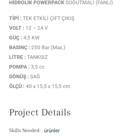
HİDROLİK POWERPACK
SOĞUTMALI (FANLI)
TİPİ :
TEK ETKİLİ ÇİFT ÇIKIŞ
VOLT :
12 – 24 V
GÜÇ :
4,5 KW
BASINÇ :
250 Bar (Max.)
LİTRE :
TANKSIZ
POMPA :
3,5 cc
DÖNÜŞ :
SAĞ
ÖLÇÜ :
40 x 15,5 x 15,5 cm
Project Details
Skills Needed:
ürünler