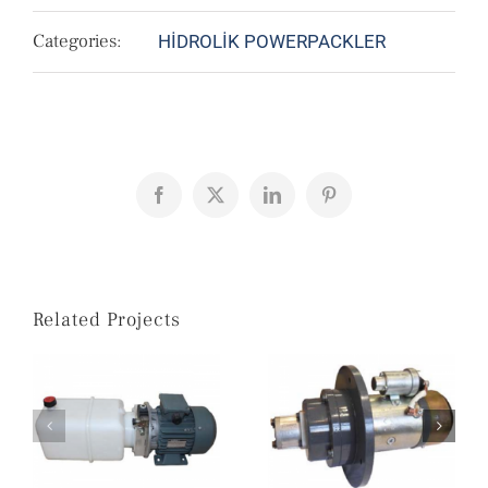
Categories:
HİDROLİK POWERPACKLER
Facebook
X
LinkedIn
Pinterest
Related Projects
H10116 POWERPACK TEK ETKİLİ