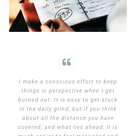
I make a conscious effort to keep
things in perspective when I get
burned out. It is easy to get stuck
in the daily grind, but if you think
about all the distance you have
covered, and what lies ahead, it is